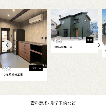
84
新築
#
#
I様邸新築工事
85
リフォーム
#
O様邸改修工事
資料請求・見学予約など