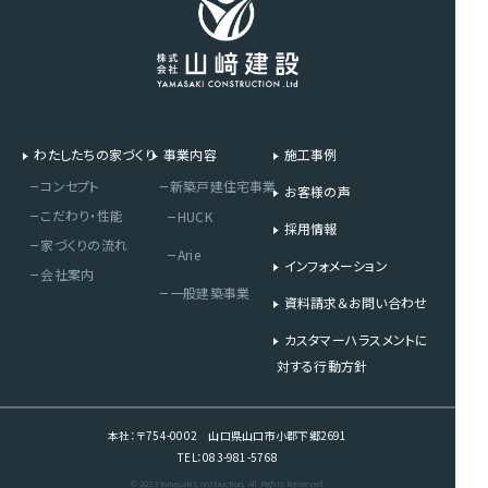
わたしたちの家づくり
事業内容
施工事例
コンセプト
新築戸建住宅事業
お客様の声
こだわり・性能
HUCK
採用情報
家づくりの流れ
Arie
インフォメーション
会社案内
一般建築事業
資料請求＆お問い合わせ
カスタマーハラスメントに
対する行動方針
本社：〒754-0002 山口県山口市小郡下郷2691
TEL：083-981-5768
© 2023 Yamasaki Construction, All Rights Reserved.