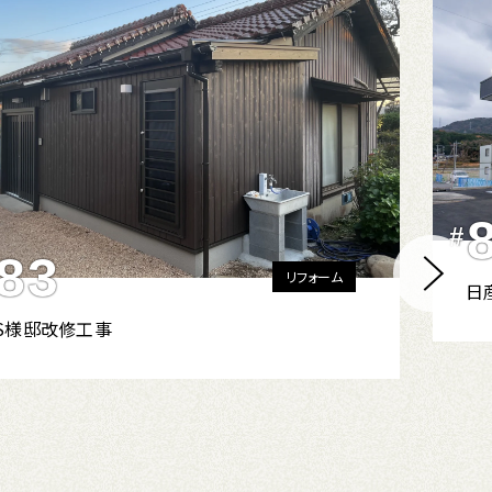
#
83
リフォーム
日
S様邸改修工事