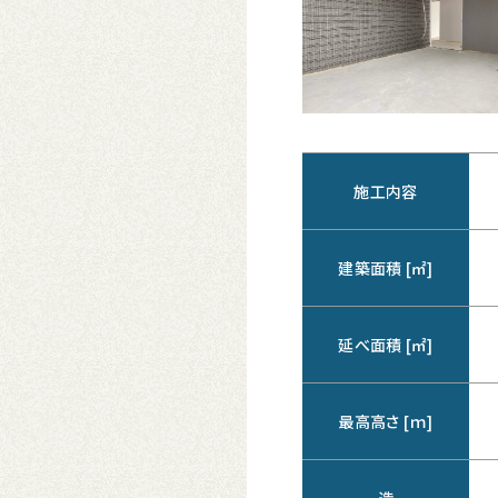
施工内容
建築面積 [㎡]
延べ面積 [㎡]
最高高さ [ｍ]
造