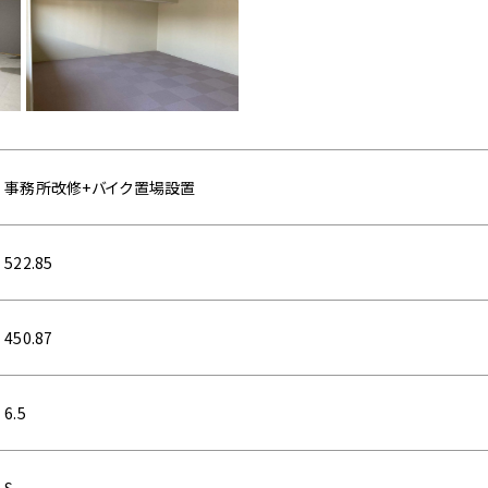
事務所改修+バイク置場設置
522.85
450.87
6.5
S