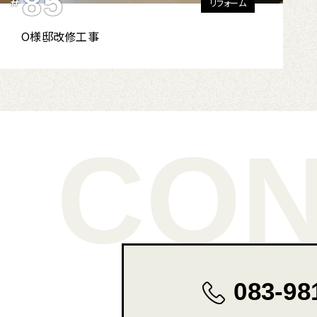
85
#
リフォーム
O様邸改修工事
CON
083-98