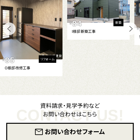
84
新築
#
#
I様邸新築工事
85
リフォーム
#
O様邸改修工事
資料請求・見学予約など
CONTACT US!
お問い合わせはこちら
お問い合わせフォーム