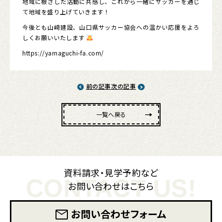
地域に根ざした活動に共感し、これから一緒にサッカーを通じ
て地域を盛り上げていきます！
今後とも山﨑建設、山口県サッカー協会への温かい応援をよろ
しくお願いいたします
https://yamaguchi-fa.com/
前の記事
次の記事
一覧へ戻る
資料請求・見学予約など
CONTACT US!
お問い合わせはこちら
お問い合わせフォーム